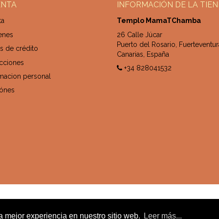
ENTA
INFORMACIÓN DE LA TIE
ta
Templo MamaTChamba
enes
26 Calle Júcar
Puerto del Rosario, Fuerteventur
s de crédito
Canarias, España
ecciones
+34 828041532
rmacion personal
ónes
la mejor experiencia en nuestro sitio web.
Leer más...