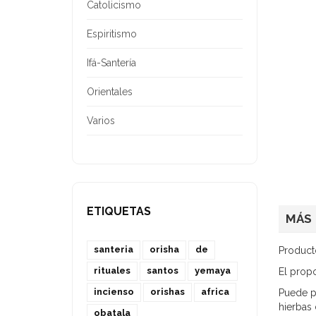
Catolicismo
Espiritismo
Ifá-Santería
Orientales
Varios
ETIQUETAS
MÁS
santeria
orisha
de
Producto
rituales
santos
yemaya
El propo
incienso
orishas
africa
Puede po
hierbas 
obatala