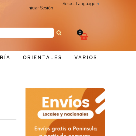
Select Language
▼
Iniciar Sesión
0
Mi
RÍA
ORIENTALES
VARIOS
Carro