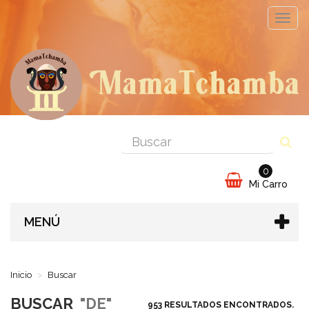
Cambi
naveg
0
Mi Carro
MENÚ
Inicio
Buscar
BUSCAR
"DE"
953 RESULTADOS ENCONTRADOS.