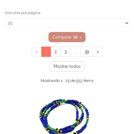
Artículos por página:
Comparar (
0
) »
«
1
2
3
...
39
»
Mostrar todos
Mostrando 1 - 25 de 953 items