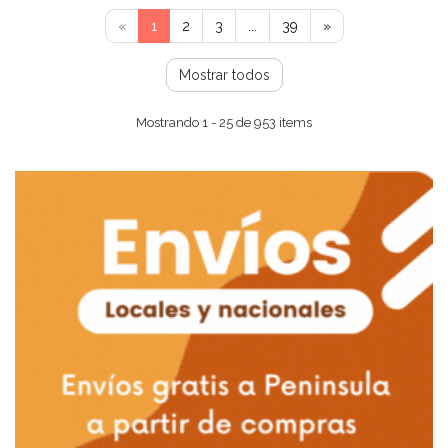
«
1
2
3
...
39
»
Mostrar todos
Mostrando 1 - 25 de 953 items