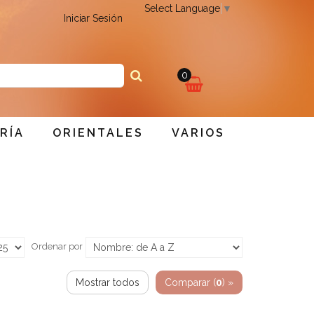
Select Language
▼
Iniciar Sesión
0
Mi
RÍA
ORIENTALES
VARIOS
Carro
Ordenar por
Mostrar todos
Comparar (
0
) »