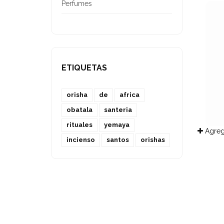
Perfumes
ETIQUETAS
orisha
de
africa
obatala
santeria
rituales
yemaya
Agreg
incienso
santos
orishas