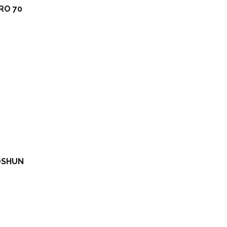
RO 70
OSHUN