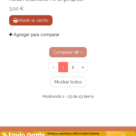
3,00 €
Añadir al carrito
Agregar para comparar
Comparar (
0
) »
«
1
2
»
Mostrar todos
Mostrando 1 - 25 de 43 items