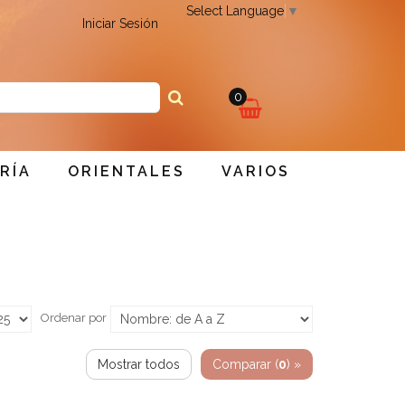
Select Language
▼
Iniciar Sesión
0
Mi
RÍA
ORIENTALES
VARIOS
Carro
Ordenar por
Mostrar todos
Comparar (
0
) »