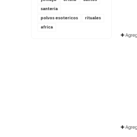
santeria
polvos esotericos
rituales
africa
Agreg
Agreg