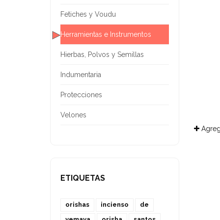
Fetiches y Voudu
Herramientas e Instrumentos
Hierbas, Polvos y Semillas
Indumentaria
Protecciones
Velones
Agreg
ETIQUETAS
orishas
incienso
de
yemaya
orisha
santos