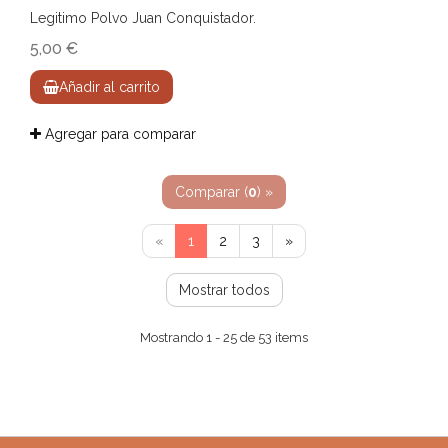
Legitimo Polvo Juan Conquistador.
5,00 €
Añadir al carrito
Agregar para comparar
Comparar (
0
) »
«
1
2
3
»
Mostrar todos
Mostrando 1 - 25 de 53 items