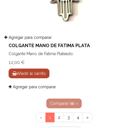
Agregar para comparar
COLGANTE MANO DE FATIMA PLATA
Colgante Mano de Fatima Plateado.
12,00 €
Añadir al carrito
Agregar para comparar
Comparar (
0
) »
«
1
2
3
4
»