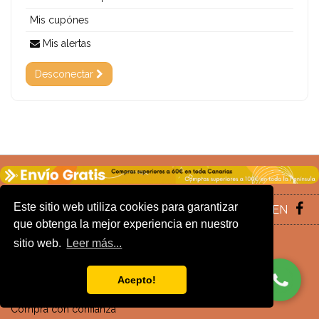
Mis cupónes
Mis alertas
Desconectar
Este sitio web utiliza cookies para garantizar
SIGUENOS EN
que obtenga la mejor experiencia en nuestro
sitio web.
Leer más...
INFORMACIÓN
Nuestras tiendas
Acepto!
Aviso Legal
Compra con confianza