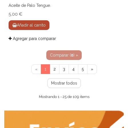
Aceite de Palo Tengue.
5,00 €
Añadir al carrito
Agregar para comparar
Comparar (
0
) »
«
1
2
3
4
5
»
Mostrar todos
Mostrando 1 - 25 de 109 items